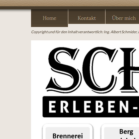
Copyright und für den Inhalt verantwortlich: Ing. Albert Schmider